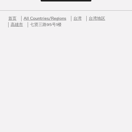
首页
All Countries/Regions
台湾
台湾地区
高雄市
七贤三路95号1楼
Link Opens in New Tab
Link Opens in New Tab
Link Opens in New Tab
Link Opens in New Tab
Link Opens in New Tab
加入Bvlgari宝格丽的迷人世界
率先领略Bvlgari宝格丽的臻品佳作、创意灵感以及贴心服务。
电子邮箱
历经140年的创作历程
了解更多