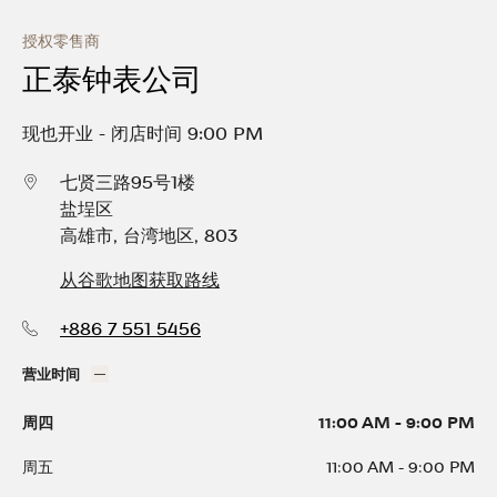
Skip to content
Return to Nav
Link Opens in New Tab
Day of the Week
营业时间
授权零售商
正泰钟表公司
现也开业
-
闭店时间
9:00 PM
七贤三路95号1楼
盐埕区
高雄市
,
台湾地区
,
803
从谷歌地图获取路线
+886 7 551 5456
营业时间
周四
11:00 AM
-
9:00 PM
周五
11:00 AM
-
9:00 PM