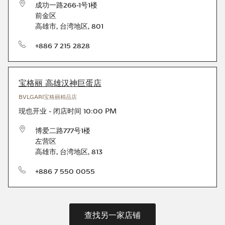
成功一路266-1号1楼
前金区
高雄市
,
台湾地区
,
801
电话号码
+886 7 215 2828
宝格丽 高雄汉神巨蛋店
BVLGARI宝格丽精品店
现也开业
-
闭店时间
10:00 PM
博爱二路777号1楼
左营区
高雄市
,
台湾地区
,
813
电话号码
+886 7 550 0055
查找另一家店铺