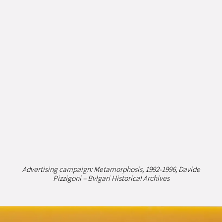
珠宝
包袋与配饰
腕表
Advertising campaign: Metamorphosis, 1992-1996, Davide
Pizzigoni – Bvlgari Historical Archives