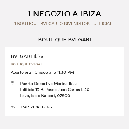
Skip to content
Return to Nav
1 NEGOZIO A IBIZA
1 BOUTIQUE BVLGARI O RIVENDITORE UFFICIALE
BOUTIQUE BVLGARI
BVLGARI Ibiza
BOUTIQUE BVLGARI
Aperto ora
-
Chiude alle
11:30 PM
Puerto Deportivo Marina Ibiza -
Edificio 13-B, Paseo Juan Carlos I, 20
Ibiza
,
Isole Baleari
,
07800
Telefono
+34 971 74 02 66