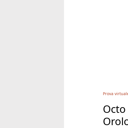
Prova virtual
Octo
Orol