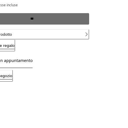
rezzo attuale 15.000 €
sse incluse
rodotto
e regalo
un appuntamento
negozio