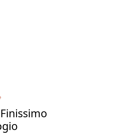
e
 Finissimo
ogio