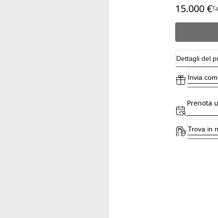
15.000 €
p
Ta
Dettagli del p
Invia com
Prenota 
Trova in 