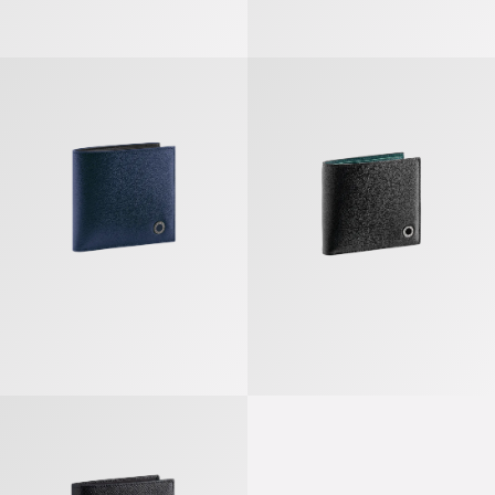
Bvlgari Bvlgari Man Portefeuille Compact
Bvlgari Bvlgari Man Portefeuille
Bvlgari Bvlgari Man Portefeuille À Deux Volets