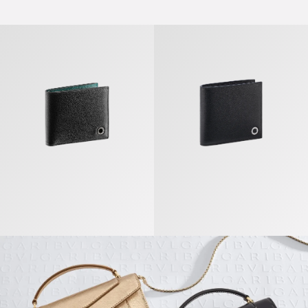
Bvlgari Bvlgari Man Portefeuille Compact
Bvlgari Bvlgari Man Portefeuille