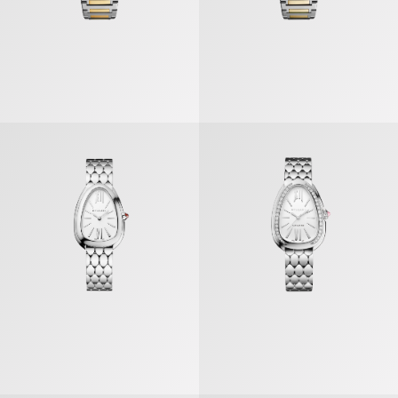
Serpenti Seduttori Montre
Serpenti Seduttori Montre