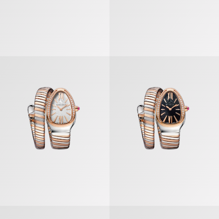
Serpenti Tubogas Montre
Serpenti Tubogas Montre
Bvlgari Bvlgari Montre
Bvlgari Bvlgari Montre