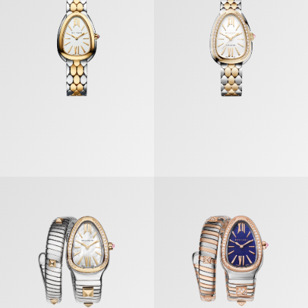
Serpenti Tubogas Gold & Steel Montre
Serpenti Tubogas Montre