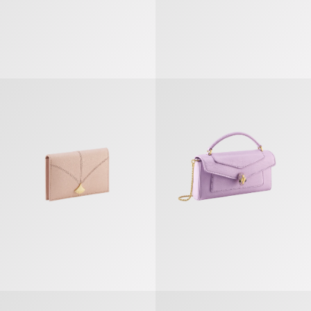
Divas’ Dream Porte-cartes À Deux Volets
Serpenti Forever Étui Pour Télép
Serpenti Forever Grand Portefeuille
Serpenti Forever Portefeuille Co