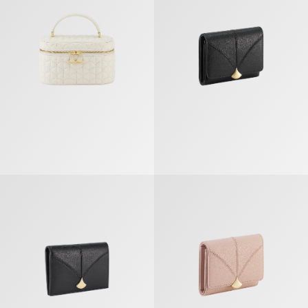
Divas’ Dream Porte-cartes À Deux Volets
Divas’ Dream Portefeuille Compac