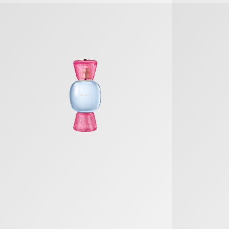
Bvlgari Allegra Chill & Sole Eau De Parfum
Bvlgari Allegr