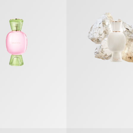
a Magnifying Vanilla Eau De Parfum
Bvlgari Allegra Riva Solare E