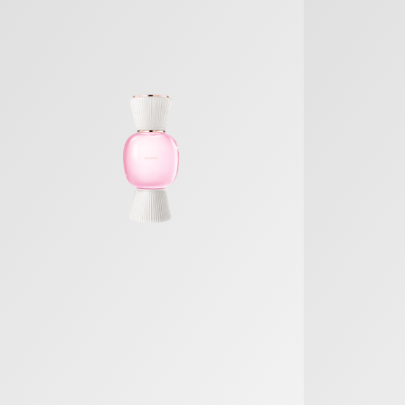
Bvlgari Allegra Insieme Eau De Parfum
Bvlgari Allegr