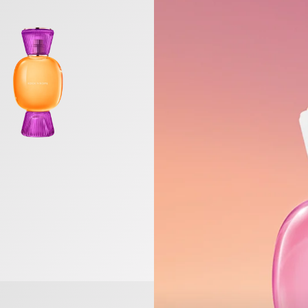
a Fiori D’amore Eau De Parfum