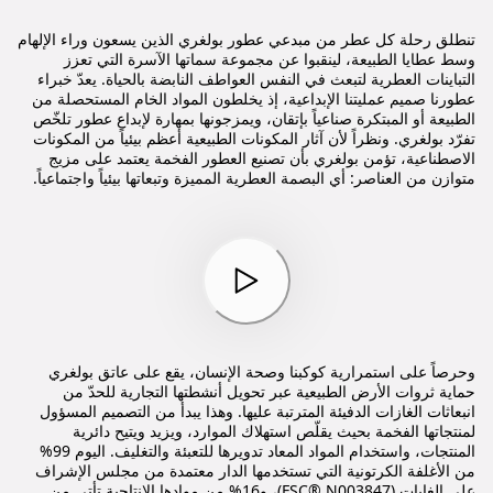
تنطلق رحلة كل عطر من مبدعي عطور بولغري الذين يسعون وراء الإلهام
وسط عطايا الطبيعة، لينقبوا عن مجموعة سماتها الآسرة التي تعزز
التباينات العطرية لتبعث في النفس العواطف النابضة بالحياة. يعدّ خبراء
عطورنا صميم عمليتنا الإبداعية، إذ يخلطون المواد الخام المستحصلة من
الطبيعة أو المبتكرة صناعياً بإتقان، ويمزجونها بمهارة لإبداع عطور تلخّص
تفرّد بولغري. ونظراً لأن آثار المكونات الطبيعية أعظم بيئياً من المكونات
الاصطناعية، تؤمن بولغري بأن تصنيع العطور الفخمة يعتمد على مزيج
متوازن من العناصر: أي البصمة العطرية المميزة وتبعاتها بيئياً واجتماعياً.
وحرصاً على استمرارية كوكبنا وصحة الإنسان، يقع على عاتق بولغري
حماية ثروات الأرض الطبيعية عبر تحويل أنشطتها التجارية للحدّ من
انبعاثات الغازات الدفيئة المترتبة عليها. وهذا يبدأ من التصميم المسؤول
لمنتجاتها الفخمة بحيث يقلّص استهلاك الموارد، ويزيد ويتيح دائرية
المنتجات، واستخدام المواد المعاد تدويرها للتعبئة والتغليف. اليوم 99%
من الأغلفة الكرتونية التي تستخدمها الدار معتمدة من مجلس الإشراف
على الغابات (FSC® N003847)، و16% من موادها الإنتاجية تأتي من