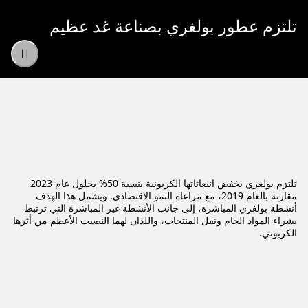
تلتزم عطور بولغري بصناعة غد عظيم
تلتزم بولغري بخفض انبعاثاتها الكربونية بنسبة 50% بحلول عام 2023
مقارنة بالعام 2019، مع مراعاة النمو الاقتصادي. ويشمل هذا الهدف
أنشطة بولغري المباشرة، إلى جانب الأنشطة غير المباشرة التي ترتبط
بشراء المواد الخام ونقل المنتجات، واللذان لهما النصيب الأعظم من أثرها
الكربوني.