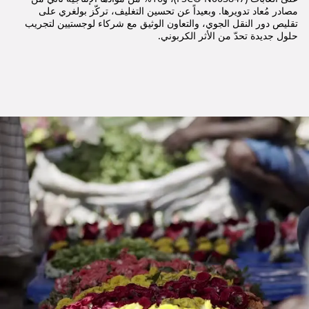
مصادر مُعاد تدويرها. وبعيداً عن تحسين التغليف، تركّز بولغري على
تقليص دور النقل الجوي، والتعاون الوثيق مع شركاء لوجستيين لتجريب
حلول جديدة تحدّ من الأثر الكربوني.