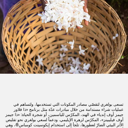
تسعى بولغري لتقصّي مصادر المكونات التي تستخدمها، ولتساهم في
عمليات شراء مستدامة من خلال مبادرات عدّة مثل برنامج «ذا فلاور
جيمز أوف إنديا» في الهند، المكرّس للياسمين، أو شجرة الحياة: «ذا جيمز
أوف فيليبينز»، المكرّس لزهرة الإيليمي. ودعماً لسعي بولغري نحو تقليص
الأثر البيئي الضارّ لعطورها، تلجأ إلى استخدام إيكوسينت كومباس®، وهي