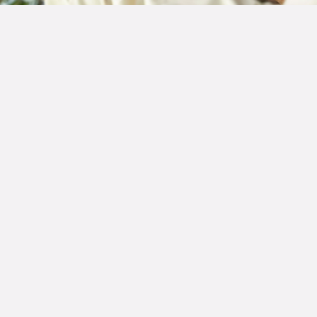
وتضع بولغري نصب أعينها موظفيها، وشركاءها، ومجتمعاتها التي تعمل
وسطها، في كل خطواتها وأعمالها. تلتزم بولغري في مواصلة تدريبها
وإلهامها للمواهب المرتبطة بها من خلال تعزيز ثقافة الوعي البيئي والإبداع
بينما تشجع على التعاون مع شركائها.