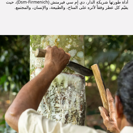
أداة طورتها شريكة الدار، دي إم سي فيرمنش (Dsm-Firmenich)، حيث
يقيّم كل عطر وفقاً لأثره على المناخ، والطبيعة، والإنسان، والمجتمع.