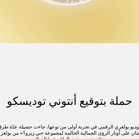
حملة بتوقيع أنتوني توديسكو
ستوديو بولغري الرقمي في تجربة أولى من نوعها، جاءت حصيلة عدّة طرق
عملية من التبادل الثقافي الإبدا