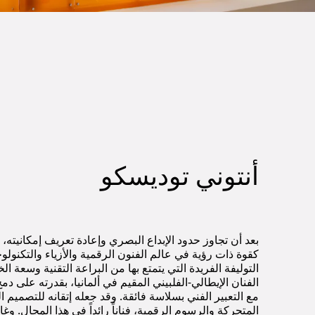
أنتوني توديسكو
بعد أن تجاوز حدود الإبداع البصري وإعادة تعريف إمكانيته، 
كقوة ذات رؤية في عالم الفنون الرقمية والأزياء والتكنولو
التوليفة الفريدة التي يتمتع بها من البراعة التقنية وسعة ال
الفنان الإيطالي-الفلبيني المقيم في ألمانيا، بقدرته على دم
مع التعبير الفني بسلاسة فائقة. وقد جعله إتقانه للتصميم ال
المتحركة والرسوم الرقمية، فناناً رائداً في هذا المجال. وغال