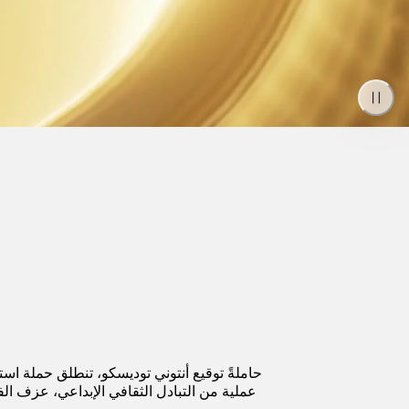
حاملةً توقيع أنتوني توديسكو، تنطلق حملة ا