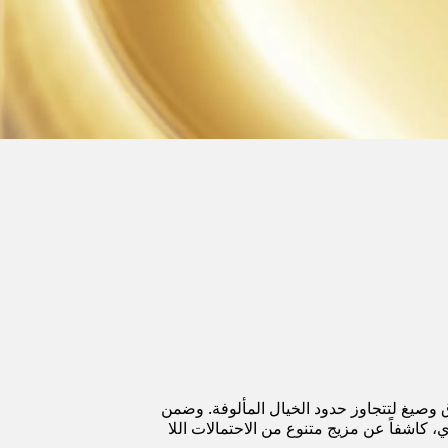
 وصيغ لتتجاوز حدود الخيال المألوفة. وضمن
عي، عزف الفنان على أوتار الرؤى الجمالية الحالمة لمجموعة «بي.زيرو1» من بولغري، كاشفاً عن مزيج متنوع من الاحتمالات اللا