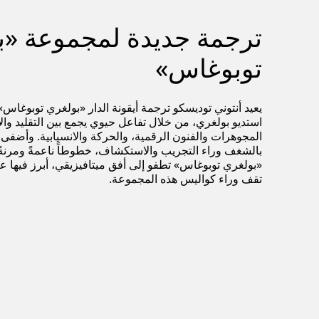
ترجمة جديدة لمجموعة «ب
توبوغاس»
يعيد أنتوني توديسكو ترجمة أيقونة الدار «بولغري توبوغا
استديو بولغري، من خلال تفاعل حيوي يجمع بين التقليد والاب
المجوهرات والفنون الرقمية، والحركة والانسيابية. وأضفى 
بالشغف وراء التجريب والاستكشاف، خطوطاً ناعمةً ومرنة
«بولغري توبوغاس» تطفو إلى أفق ميتافيزيقي، أبرز فيها عظ
تقف وراء كواليس هذه المجموعة.