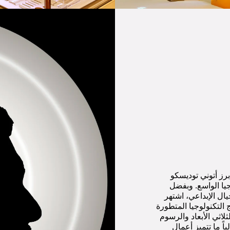
برز أتوني توديسكو
جيا الواسع. وبفضل
خيال الإبداعي، اشتهر
ج التكنولوجيا المتطورة
ثلاثي الأبعاد والرسوم
باً ما تتميز أعمال