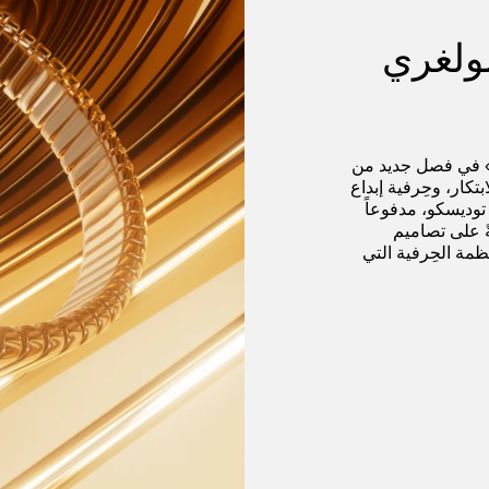
ولغري
س» في فصل جديد من
تكار، وحِرفية إبداع
توديسكو، مدفوعاً
ً على تصاميم
مة الحِرفية التي