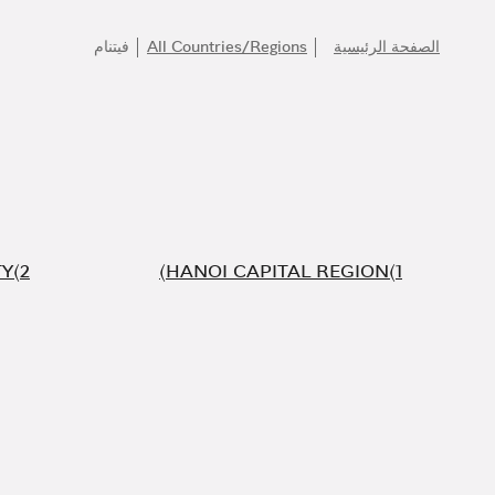
الصفحة الرئيسية
All Countries/Regions
فيتنام
TY
HANOI CAPITAL REGION
انضموا إلى عالم بولغري