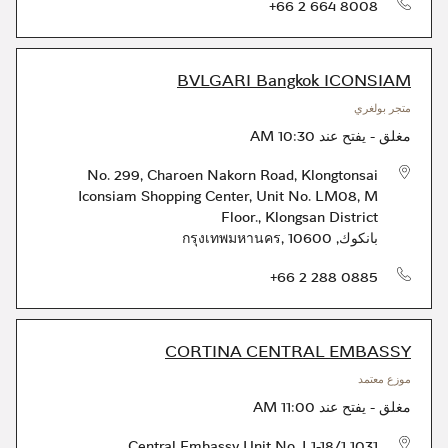
الهاتف
+66 2 664 8008
BVLGARI Bangkok ICONSIAM
متجر بولغري
مغلق
-
يفتح عند
10:30 AM
No. 299, Charoen Nakorn Road, Klongtonsai
Iconsiam Shopping Center, Unit No. LM08, M
Floor.
,
Klongsan District
بانكوك
,
10600
,
กรุงเทพมหานคร
الهاتف
+66 2 288 0885
CORTINA CENTRAL EMBASSY
موزع معتمد
مغلق
-
يفتح عند
11:00 AM
1031 Central Embassy Unit No. L1-18/1