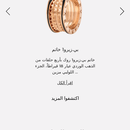
التالي
الس
بي.زيرو1 خاتم
خاتم بي.زيرو1 روك بأربع حلقات من
الذهب الوردي عيار 18 قيراطاً، الجزء
اللولبي مزين ...
اقرأ الكل
اكتشفوا المزيد