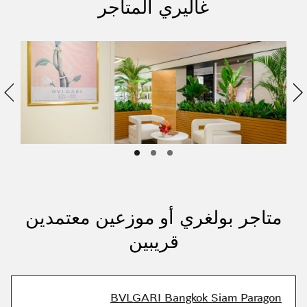
غاليري المتاجر
التالي
ا
متاجر بولغري أو موزعين معتمدين
قريبين
BVLGARI Bangkok Siam Paragon