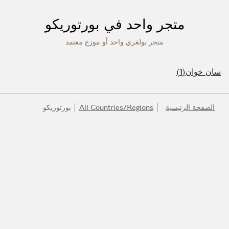
متجر واحد في بورتوريكو
متجر بولغري واحد أو موزع معتمد
سان خوان
الصفحة الرئيسية
All Countries/Regions
بورتوريكو
انضموا إلى عالم بولغري
كونوا أول المطلعين على أفضل المنتجات والإلهام والخدمات.
البريد الإلكتروني
140 عاماً من الإبداع