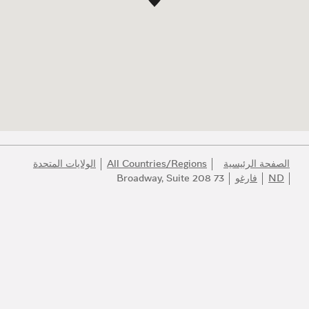
الصفحة الرئيسية
All Countries/Regions
الولايات المتحدة
ND
فارغو
73 Broadway, Suite 208
انضموا إلى عالم بولغري
كونوا أول المطلعين على أفضل المنتجات والإلهام والخدمات.
البريد الإلكتروني