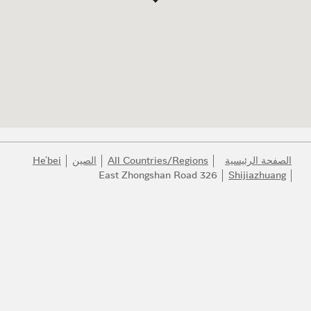
الصفحة الرئيسية
All Countries/Regions
الصين
He'bei
326 East Zhongshan Road
Shijiazhuang
انضموا إلى عالم بولغري
كونوا أول المطلعين على أفضل المنتجات والإلهام والخدمات.
البريد الإلكتروني