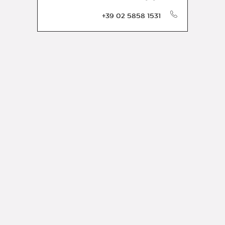
الهاتف
+39 02 5858 1531