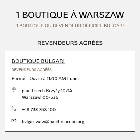
Skip to content
Return to Nav
1 BOUTIQUE À WARSZAW
1 BOUTIQUE OU REVENDEUR OFFICIEL BULGARI
REVENDEURS AGRÉÉS
BOUTIQUE BULGARI
REVENDEURS AGRÉÉS
Fermé
-
Ouvre à
11:00 AM
Lundi
plac Trzech Krzyży 10/14
Warszaw
,
00-535
téléphone
+48 733 758 100
bvlgariwaw@pacific-ocean.org