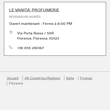
LE VANITA' PROFUMERIE
REVENDEURS AGRÉÉS
Ouvert maintenant
-
Ferme à
8:00 PM
Via Porta Rossa / 55R
Florence
,
Florence
,
50123
téléphone
+39 055 290167
Accueil
All Countries/Regions
Italie
Firenze
Florence
Link Opens in New Tab
Link Opens in New Tab
Link Opens in New Tab
Link Opens in New Tab
Link Opens in New Tab
Rejoignez l’univers Bvlgari