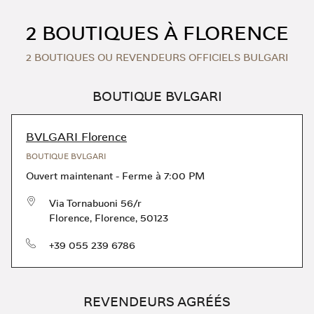
Skip to content
Return to Nav
2 BOUTIQUES À FLORENCE
2 BOUTIQUES OU REVENDEURS OFFICIELS BULGARI
BOUTIQUE BVLGARI
BVLGARI Florence
BOUTIQUE BVLGARI
Ouvert maintenant
-
Ferme à
7:00 PM
Via Tornabuoni 56/r
Florence
,
Florence
,
50123
téléphone
+39 055 239 6786
REVENDEURS AGRÉÉS