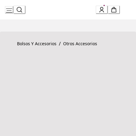
Skip
to
Content
Product detail page:
BVLGARI BVLGARI Pulsera
/
Bolsos Y Accesorios
Otros Accesorios