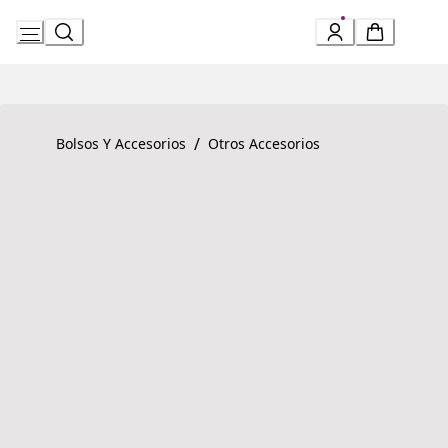
Skip
to
Content
Product detail page:
BVLGARI BVLGARI Pulsera
/
Bolsos Y Accesorios
Otros Accesorios