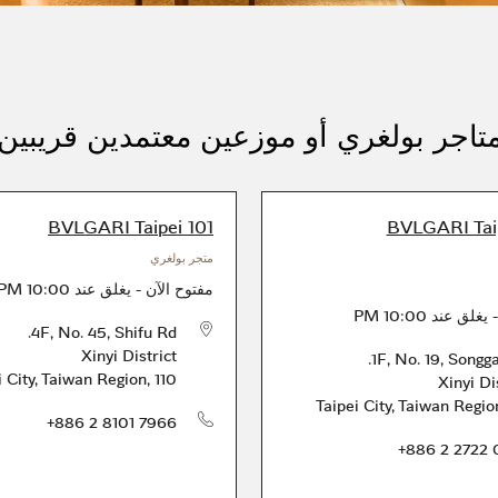
تاجر بولغري أو موزعين معتمدين قريبين
BVLGARI Taipei 101
BVLGARI Ta
متجر بولغري
مفتوح الآن
-
يغلق عند
10:00 PM
يغلق عند
10:00 PM
4F, No. 45, Shifu Rd.
Xinyi District
1F, No. 19, Songga
i City
,
Taiwan Region
,
110
Xinyi Di
Taipei City
,
Taiwan Regio
+886 2 8101 7966
الهاتف
+886 2 2722