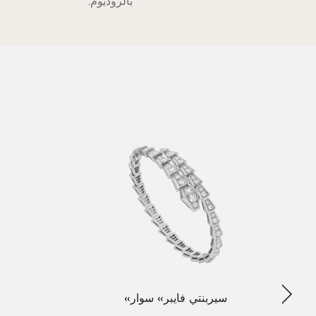
بالروديوم.
التالي
«سيربنتي فايبر» سوار