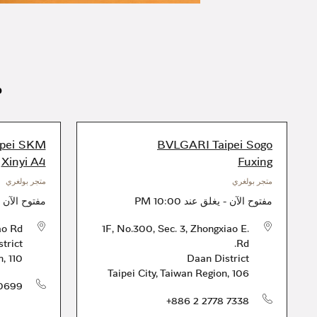
م
ipei SKM
BVLGARI Taipei Sogo
Xinyi A4
Fuxing
متجر بولغري
متجر بولغري
مفتوح الآن
-
يغلق عند
10:00 PM
مفتوح الآن
-
o Rd.
1F, No.300, Sec. 3, Zhongxiao E.
strict
Rd.
n
,
110
Daan District
Taipei City
,
Taiwan Region
,
106
 0699
الهاتف
+886 2 2778 7338