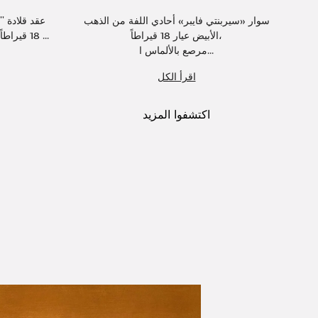
سوار «سيربنتي فايبر» أحادي اللفة من الذهب
عقد قلادة "
الأبيض عيار 18 قيراطاً،
18 قيراطاً مرصع بحجر ألماس بريلينت (0.03 ...
مرصع بالألماس ا...
اقرأ الكل
اكتشفوا المزيد