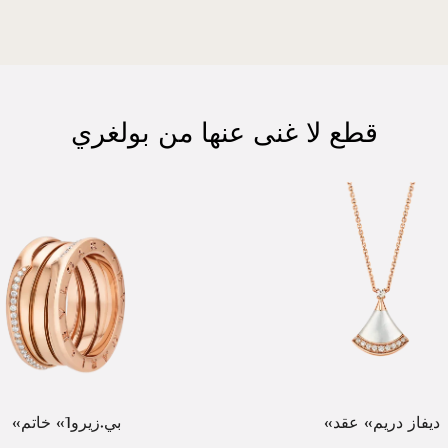
قطع لا غنى عنها من بولغري
«ديفاز دريم» عقد
«بي.زيرو1» خاتم