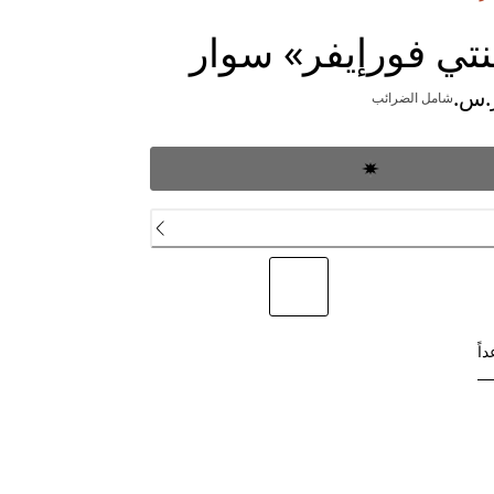
تي فورإيفر» سوار
السعر الحالي ‏1,710.00 ر.س.‏
شامل الضرائب
اً