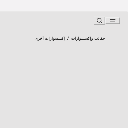
Ski
t
Conten
Product detail page
«سيربنتي فورإيفر» سوار
/
حقائب وإكسسوارات
إكسسوارات أخرى