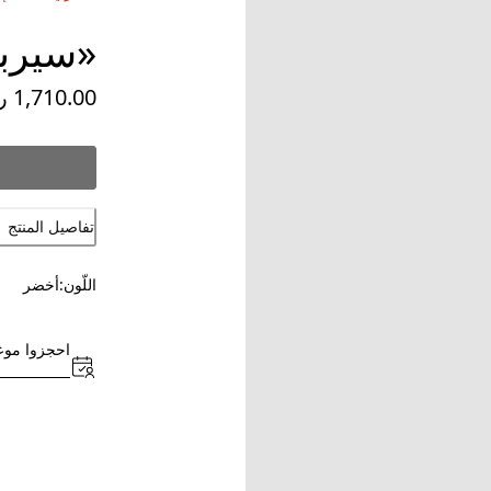
«سيربن
تفاصيل المنتج
اللّون:
أخضر
احجزوا موعد