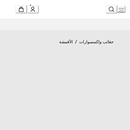
Ski
t
Conten
Product detail page
«لوغومانيا» وشاح
/
حقائب وإكسسوارات
الأقمشة