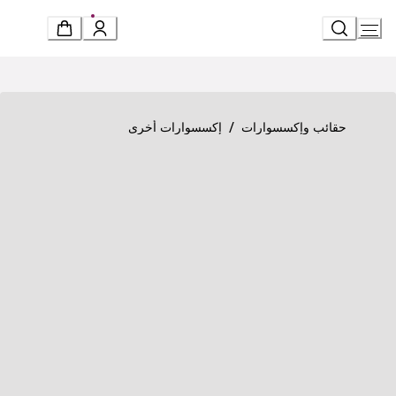
Ski
t
Conten
Product detail page
«سيربنتي فورإيفر» سوار
/
حقائب وإكسسوارات
إكسسوارات أخرى