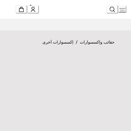
Ski
t
Conten
Product detail page
«سيربنتي فورإيفر» سوار
/
حقائب وإكسسوارات
إكسسوارات أخرى